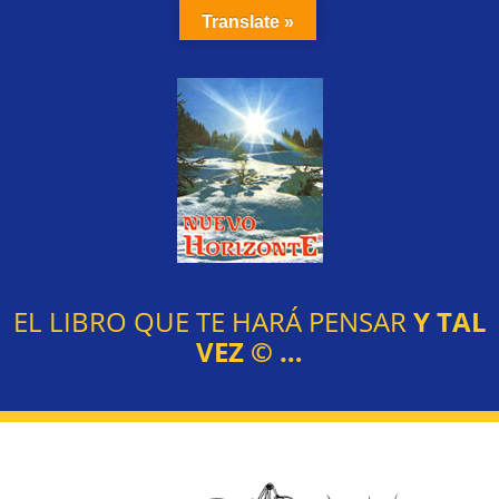
Translate »
EL LIBRO QUE TE HARÁ PENSAR
Y TAL
VEZ
©
…