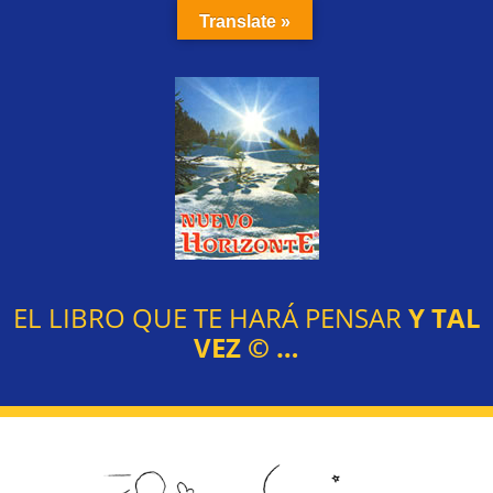
Translate »
EL LIBRO QUE TE HARÁ PENSAR
Y TAL
VEZ
©
…