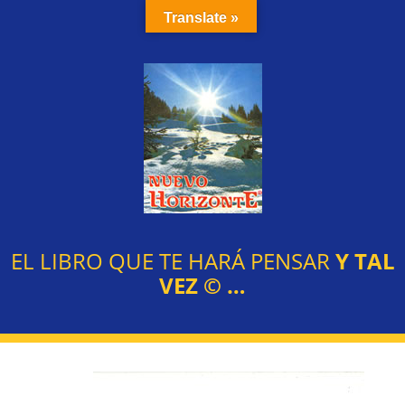
Translate »
EL LIBRO QUE TE HARÁ PENSAR
Y TAL
VEZ
©
…