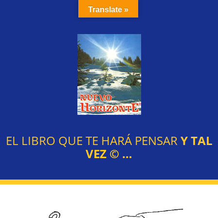
Translate »
EL LIBRO QUE TE HARÁ PENSAR
Y TAL
VEZ
©
…