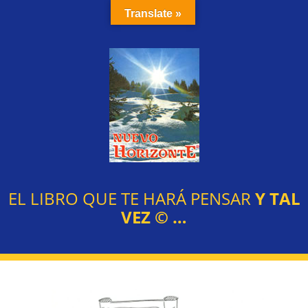
Translate »
EL LIBRO QUE TE HARÁ PENSAR
Y TAL
VEZ
©
…