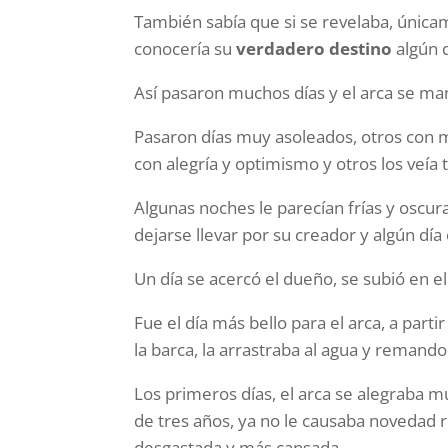
También sabía que si se revelaba, únicam
conocería su
verdadero destino
algún d
Así pasaron muchos días y el arca se man
Pasaron días muy asoleados, otros con mu
con alegría y optimismo y otros los veía 
Algunas noches le parecían frías y oscura
dejarse llevar por su creador y algún dí
Un día se acercó el dueño, se subió en e
Fue el día más bello para el arca, a parti
la barca, la arrastraba al agua y remando
Los primeros días, el arca se alegraba m
de tres años, ya no le causaba novedad 
desgastada y más cansada.