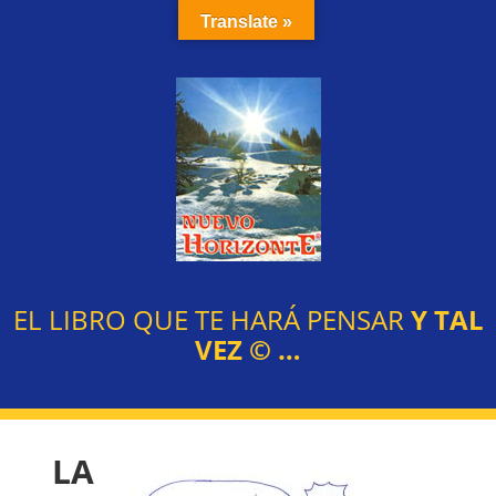
Translate »
EL LIBRO QUE TE HARÁ PENSAR
Y TAL
VEZ
©
…
LA