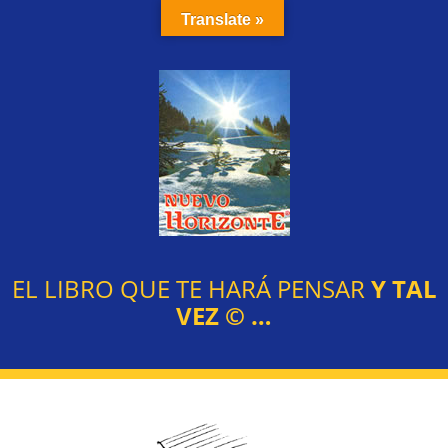
Translate »
EL LIBRO QUE TE HARÁ PENSAR
Y TAL
VEZ
©
…