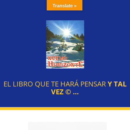
Translate »
EL LIBRO QUE TE HARÁ PENSAR
Y TAL
VEZ
©
…