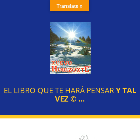
Translate »
EL LIBRO QUE TE HARÁ PENSAR
Y TAL
VEZ
©
…