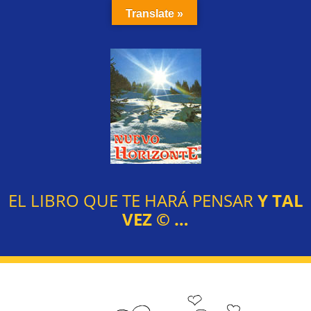
Translate »
EL LIBRO QUE TE HARÁ PENSAR
Y TAL
VEZ
©
…