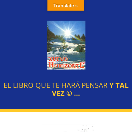
Translate »
EL LIBRO QUE TE HARÁ PENSAR
Y TAL
VEZ
©
…